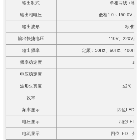
输出制式
单相两线 +地线
输出相电压
低档1.0～150.0V，/
输出波形
标准纯
输出快捷电压
110V、220V及
输出频率
定频：50Hz、60Hz、400Hz 
频率稳定度
≤0
电压稳定度
≤
波形失真度
≤2％（
效率
≥
频率显示
四位LED，
电压显示
四位LED，
电流显示
四位LED，分辨力