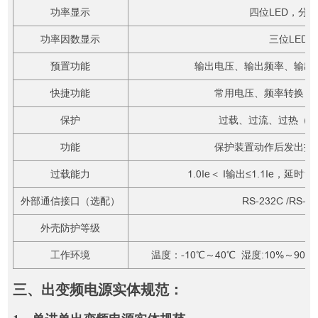
功率显示
四位LED，分辨力
功率因数显示
三位LED，
预置功能
输出电压、输出频率、输出
快捷功能
常用电压、频率转换，
保护
过载、过流、过热（8
功能
保护装置动作后发出报
过载能力
1.0Ie＜ I输出≤1.1Ie，延时15
外部通信接口（选配）
RS-232C /RS
外壳防护等级
I
工作环境
温度：-10℃～40℃ 湿度:10%～90
三、出变频电源实体规范：