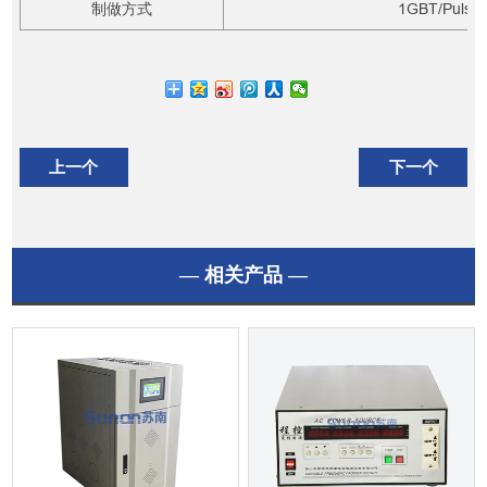
制做方式
1GBT/Pulse 
上一个
下一个
— 相关产品 —