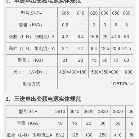
1、单进单出变频电源实体规范
型号:SNP--
605
610
620
630
650
680
61
容量（KVA）
0.5
1
2
3
5
8
1
低档（L-N） 限电流L:A
4.2
8.4
16.8
25
41.6
63
83
高档（L-N） 限电流H:A
2.1
4.2
8.4
12.5
20.8
31.5
41
重量：（KG）
21
23
45
60
70
80
1
尺寸：（W×D×H）
420×460×180
530×350×600
600×4
制做方式
1GBT/Pulse Wi
2、三进单出变频电源实体规范
型号:SNP--
3610
3615
3620
3630
3650
3660
容量（KVA）
10
15
20
30
50
60
低档（L-N） 限电流L:A
83.2
125
166
250
416
500