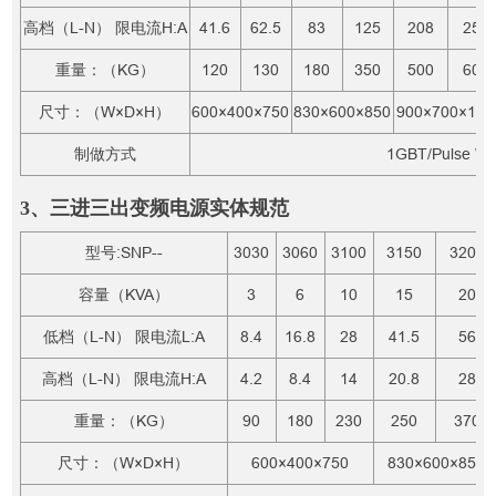
高档（L-N） 限电流H:A
41.6
62.5
83
125
208
250
重量：（KG）
120
130
180
350
500
600
尺寸：（W×D×H）
600×400×750
830×600×850
900×700×110
制做方式
1GBT/Pulse Wid
3、三进三出变频电源实体规范
型号:SNP--
3030
3060
3100
3150
3200
容量（KVA）
3
6
10
15
20
低档（L-N） 限电流L:A
8.4
16.8
28
41.5
56
高档（L-N） 限电流H:A
4.2
8.4
14
20.8
28
重量：（KG）
90
180
230
250
370
尺寸：（W×D×H）
600×400×750
830×600×850