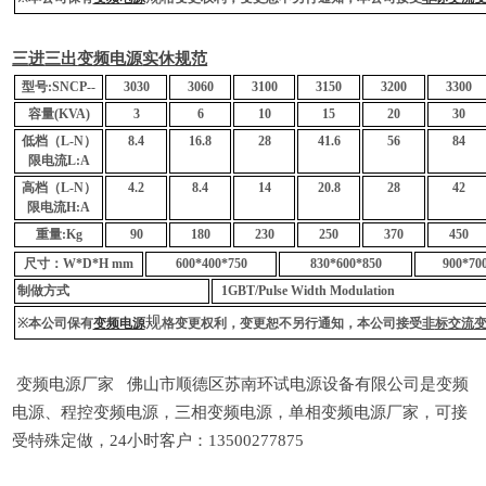
三
进
三出
变频电
源
实
休
规
范
型
号
:SN
C
P--
3030
3060
3100
3150
3200
3300
容量
(KVA)
3
6
10
15
20
30
低
档
（
L-N
）
8.4
16.8
28
41.6
56
84
限
电
流
L:A
高
档
（
L-N
）
4.2
8.4
14
20.8
28
42
限
电
流
H:A
重量
:Kg
90
180
230
250
370
450
尺寸：
W*D*H mm
600*400*750
830*600*850
900*70
制做方式
1GBT/Pulse Width Modulation
规
※
本公司保有
变频电源
格
变
更
权
利，
变
更恕不另行通知，本公司接受
非
标
交流
变频电源厂家 佛山市顺德区苏南环试电源设备有限公司是变频
电源、程控变频电源，三相变频电源，单相变频电源厂家，可接
受特殊定做，24小时客户：13500277875