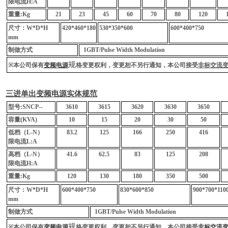
限
电
流
H:A
重量
:Kg
21
23
45
60
70
80
120
尺寸：
W*D*H
420*460*180
530*350*600
600*400*750
mm
制做方式
1GBT/Pulse Width Modulation
规
※
本公司保有
变频电源
格
变
更
权
利，
变
更恕不另行通知，本公司接受
非
标
交流
三
进单
出
变频电
源
实
体
规
范
型
号
:SN
C
P--
3610
3615
3620
3630
3650
容量
(KVA)
10
15
20
30
50
低
档
（
L-N
）
83.2
125
166
250
416
限
电
流
L:A
高
档
（
L-N
）
41.6
62.5
83
125
208
限
电
流
H:A
重量
:Kg
120
130
180
350
500
尺寸：
W*D*H
600*400*750
830*600*850
900*700*110
mm
制做方式
1GBT/Pulse Width Modulation
规
※
本公司保有
变频电源
格
变
更
权
利，
变
更恕不另行通知，本公司接受
非标交流