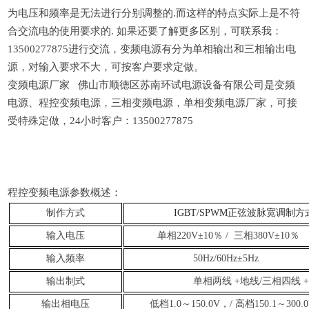
为电压和频率是无法进行分别调整的.而这样的特点实际上是不符
合交流电的使用要求的. 如果还要了解更多区别，可联系我：
13500277875进行交流，变频电源有分为单相输出和三相输出电
源，对输入要求不大，可按客户要求定做。
变频电源厂家 佛山市顺德区苏南环试电源设备有限公司是变频
电源、程控变频电源，三相变频电源，单相变频电源厂家，可接
受特殊定做，24小时客户：13500277875
程控变频电源参数概述：
制作方式
IGBT/SPWM正弦波脉宽调制方
输入电压
单相
220V
±10％
/
三相380V±10％
输入频率
50Hz/60Hz±5Hz
输出制式
单相两线 +地线
/
三相
四线
输出
相
电压
低档1.0～150.0V，/ 高档150.1～300.