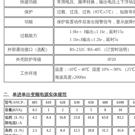
快捷功能
常用电压、频率转换，输出电压上下浮动
保护
过载、过流、过热（85℃±5℃）、短路等
功能
保护装置动作后发出报警信号，显示故障
1.0Ie＜ I输出≤1.1Ie，延时15s
过载能力
1.1Ie≤I输出≤1.2Ie，延时5s
外部通信接口（选配）
RS-232C /RS-485 （订货时说明）
外壳防护等级
IP20
温度：-10℃～40℃ 湿度:10%～90% （2
工作环境
海波高度≤2000m
二、
单进单
出
变频电
源
实
体
规
范
型
号
:SN
C
P--
605
610
620
630
650
680
6100
6
容量
(KVA)
0.5
1
2
3
5
8
10
低
档
（
L-N
）
4.2
8.4
16.8
25.0
41.6
63.0
83.2
限
电
流
L:A
高
档
（
L-N
）
2.1
4.2
8.4
12.5
20.8
31.5
41.6
6