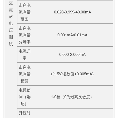
交
击穿电
流
流测量
0.020-9.999-40.00mA
耐
范围
电
击穿电
压
流测量
0.001mA/0.01mA
测
分辨率
试
电流归
0.000-2.000mA
零
击穿电
流测量
±(1.5%读数值+0.005mA)
精度
电弧侦
测（选
1-9档（9为最高灵敏度）
配）
升压时