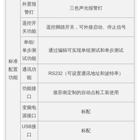
外置报
三色声光报警灯
警灯
遥控开
遥控脚踏开关，可外接启动、停止信号
关功能
单组/
单步测
通过编辑可实现单组测试和单步测试
试功能
标准
配置
通讯功
RS232（可设置通讯地址和波特率）
功能
能
功能接
接苏南定制的自动点检工装使用
口
变频电
标配
源接口
USB接
标配
口