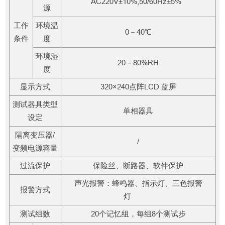
AC220V±10%,50/60Hz±5%
源
工作
环境温
0－40℃
条件
度
环境湿
20－80%RH
度
显示方式
320×240点阵LCD 蓝屏
测试器具类型
单相器具
设定
隔离变压器/
/
变频电源容量
过流保护
保险丝、断路器、软件保护
声光报警：蜂鸣器、指示灯、三色报警
报警方式
灯
测试组数
20个记忆组，每组8个测试步