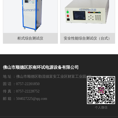
柜式综合测试仪
安全性能综合测试仪（台式）
佛山市顺德区苏南环试电源设备有限公司
地 址 ：佛山市顺德区勒流镇富安工业区财富工业园4栋
固 话 ：0757-22201850
传 真 ：0757-22228752
邮 箱 ：504027225@qq.com
个人微信