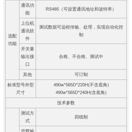
通讯功
RS485（可设置通讯地址和波特率）
能
上位机
测试数据可远程传输、处理，实现自动化控
通讯软
制
选配
件
功能
开关量
输出接
合格、不合格、测试中
口
其他
可订制
标准型号外型
490w*565D*220H(不含底角)
尺寸
490w*565D*240H(含底角)
技术参数
测试方
四线制
式
空载输