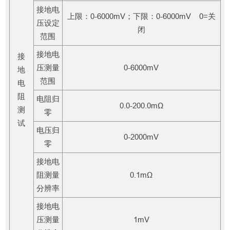
接地电
上限：0-6000mV；下限：0-6000mV 0=关
压设定
闭
范围
接地电
接
压测量
0-6000mV
地
范围
电
阻
电阻归
0.0-200.0mΩ
测
零
试
电压归
0-2000mV
零
接地电
阻测量
0.1mΩ
分辨率
接地电
压测量
1mV