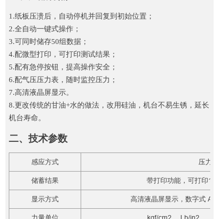
1.纸板压溃后，自动停机并回复到初始位置；
2.全自动一键式操作；
3.可同时储存50组数据；
4.配微型打印，可打印测试结果；
5.配有急停按钮，提高操作安全；
6.配气压压力表，随时监控压力；
7.高清液晶屏显示。
8.更改传统的甘油+水的做法，改用硅油，机台不易生锈，延长
机台寿命。
二、技术参数
感应方式
压力
储蓄结果
带打印功能，可打印10
显示方式
高清液晶屏显示，数字式 A/D
力量单位
kgf/cm2 、Lb/in2