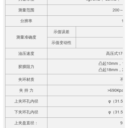
测量范围
200～60
分辨率
1k
示值误差
测量准确度
示值变动性
油压速度
高压式170±1
凸起10mm，170
胶膜阻力
凸起18mm，250
夹环材质
不
夹 持 力
>690Kpa
上夹环孔内径
φ（31.5±
下夹环孔内径
φ（31.5±
上夹盘直径：
95