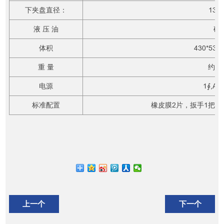
下夹盘直径：
135
液 压 油
硅
体积
430*530
重 量
约70
电源
1∮,AC
标准配置
橡皮膜2片，扳手1把，
上一个
下一个