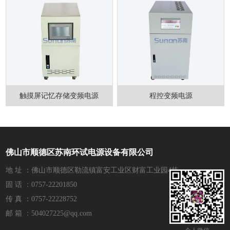
触摸屏记忆存储变频电源
程控变频电源
佛山市顺德区苏南环试电源设备有限公司
地 址 ：佛山市顺德区勒流镇富安工业区财富工业园4栋
固 话 ：0757-22201850
传 真 ：0757-22228752
邮 箱 ：504027225@qq.com